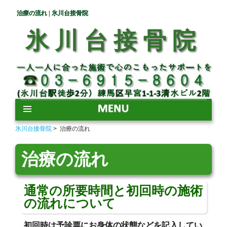
治療の流れ | 氷川台接骨院
氷川台接骨院
コ
ン
氷川台接骨院
> 治療の流れ
テ
ン
治療の流れ
ツ
へ
ス
通常の所要時間と初回時の施術
キ
の流れについて
ッ
プ
初回時は予診票にお身体の状態などを記入してい